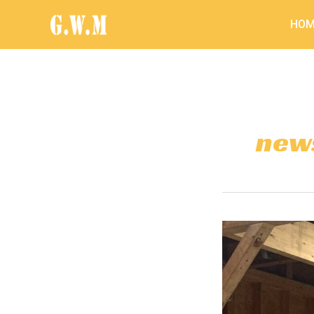
内
HOM
容
を
ス
キ
ッ
プ
new