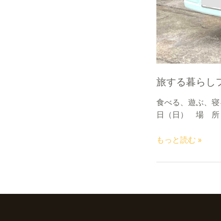
旅する暮らしフェス
食べる、遊ぶ、寝る
日（日） 場 所：株
旅
もっと読む »
す
る
暮
ら
し
フ