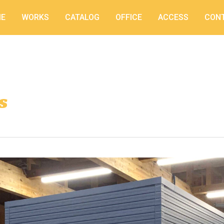
E
WORKS
CATALOG
OFFICE
ACCESS
CON
s